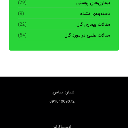
بیماری‌های پوستی
(29)
دسته‌بندی نشده
(9)
مقالات بیماری گال
(22)
مقالات علمی در مورد گال
(54)
شماره تماس:
09104009072
اینستاگرام: