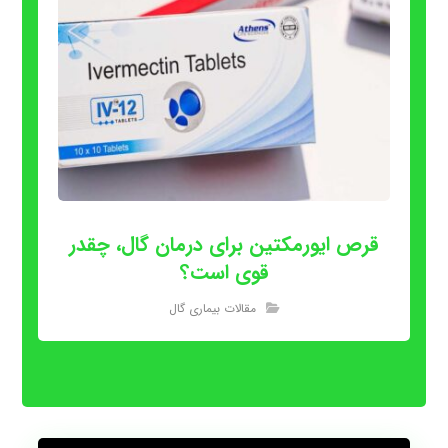
قرص ایورمکتین برای درمان گال، چقدر
قوی است؟
مقالات بیماری گال