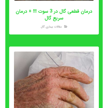
درمان قطعی گال در 3 سوت !!! + درمان
سریع گال
مقالات بیماری گال