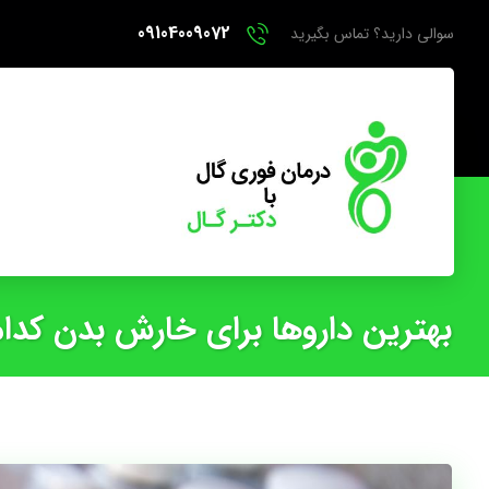
09104009072
سوالی دارید؟ تماس بگیرید
بهترین داروها برای خارش بدن کدا