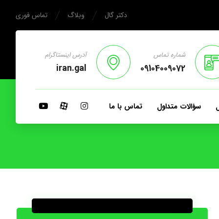
دکتر گال
وبلاگ
تماس فوری
شماره تماس
آدرس اینستاگرام
iran.gal
09104009072
ل
سؤالات متداول
تماس با ما