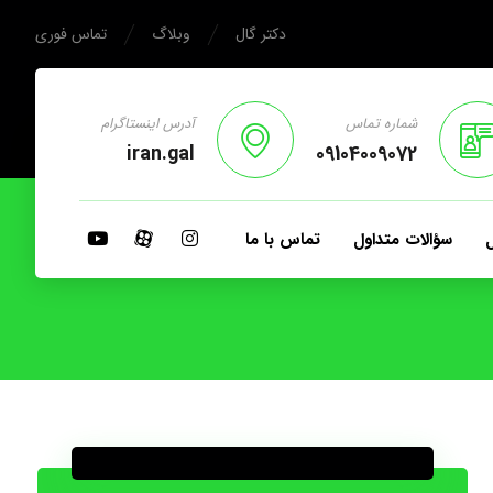
دکتر گال
وبلاگ
تماس فوری
شماره تماس
آدرس اینستاگرام
iran.gal
09104009072
ل
سؤالات متداول
تماس با ما