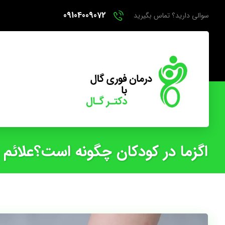
09104009072
سوالی دارید؟ تماس بگیرید
اگزما در کودکان چگونه است؟علائم ت