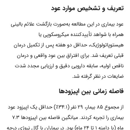
تعریف و تشخیص موارد عود
عود بیماری در این مطالعه به‌صورت بازگشت علائم بالینی
همراه با شواهد تأییدکننده میکروسکوپی یا
هیستوپاتولوژیک، حداقل دو هفته پس از تکمیل درمان
قبلی تعریف شد. برای افتراق بین عود واقعی و درمان
ناقص اولیه، سابقه دارویی دقیق و ارزیابی مجدد شدت
ضایعات در نظر گرفته شد.
فاصله زمانی بین اپیزودها
از مجموع ۸۵ بیمار، ۲۹ نفر (۳۴.۱٪) حداقل یک اپیزود عود
بیماری را تجربه کردند. میانگین فاصله بین اپیزودها ۷.۳
ماه (با دامنه ۱ تا ۲۴ ماه) بود. در بیماران با گال نروژی درجه