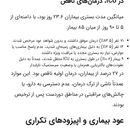
در ICU، درمان‌های ناقص
میانگین مدت بستری بیماران ۲۳.۶ روز بود، با دامنه‌ای از
۵ تا ۹۰ روز. از میان ۸۵ بیمار:
۷۱ نفر (۸۳.۵٪) درمان موفق داشتند و بدون شواهد عود مرخص شدند.
۱۴ نفر (۱۶.۵٪) به دلیل بیماری‌های زمینه‌ای شدید، عدم پاسخ مناسب یا
عوارض، نیاز به بستری مجدد یا مراقبت ویژه داشتند.
۹ بیمار (۱۰.۶٪) در طول بستری به ICU منتقل شدند، عمدتاً به دلیل
عفونت‌های باکتریایی همزمان یا وضعیت سیستمیک ناپایدار.
در ۲۷ درصد از بیماران، درمان اولیه ناقص بود. این موارد
عمدتاً ناشی از ترک درمان، عدم دسترسی به دارو، یا
چالش‌های مراقبتی در مناطق دوردست پس از ترخیص
بودند.
عود بیماری و اپیزودهای تکراری