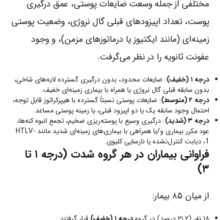
مختلفی از جمله وسعت ضایعات پوستی، عمق درگیری
پوست، تعداد اپیزودهای قبلی گال نروژی، وضعیت پوستی
زمینه‌ای (مانند ایکتیوز یا درماتوزهای مزمن)، و وجود
عفونت ثانویه را در نظر می‌گرفت.
درجه ۱ (خفیف)
: ضایعات محدود، بدون درگیری گسترده لایه‌های شاخی،
بدون سابقه قبلی گال نروژی یا همراه با بیماری زمینه‌ای خفیف.
درجه ۲ (متوسط)
: ضایعات پوستی نسبتاً گسترده با هیپرکراتوز قابل توجه،
احتمال وجود سابقه یک یا دو اپیزود قبلی، یا زمینه پوستی مساعد.
درجه ۳ (شدید)
: درگیری وسیع با پوسته‌ریزی ضخیم، تجمع انبوه کنه‌ها،
عود مکرر بیماری و/یا همراهی با بیماری‌های زمینه‌ای شدید مانند HTLV-
1، دیابت کنترل‌نشده یا نارسایی کلیوی.
فراوانی بیماران در هر گروه شدت (درجه ۱ تا
۳)
از میان ۸۵ بیمار:
۱۸ نفر (۲۱.۲ درصد) در گروه
درجه ۱ (خفیف)
قرار گرفتند.