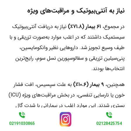
نیاز به آنتی‌بیوتیک و مراقبت‌های ویژه
در مجموع،
۶۱ بیمار (۷۱.۸٪)
نیاز به دریافت آنتی‌بیوتیک
سیستمیک داشتند که در اغلب موارد به‌صورت تزریقی و با
طیف وسیع تجویز شد. داروهایی نظیر وانکومایسین،
پنی‌سیلین تزریقی و سفالوسپورین نسل سوم، رایج‌ترین
انتخاب‌ها بودند.
همچنین،
۹ بیمار (۱۰.۶٪)
به علت سپسیس، افت فشار
خون یا نارسایی تنفسی، در بخش مراقبت‌های ویژه (ICU)
بستری شدند. این موارد اغلب در بیمارانی با شدت گال
درجه ۳، عفونت همزمان باکتریایی و بیماری‌های زمینه‌ای
02191030865
02128425754
شدید رخ داد.