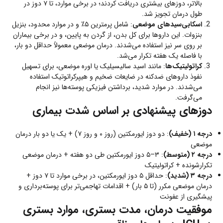
بالاتر، دوزهای بیشتری دریافت کردند؛ در برخی موارد، تا ۷ دوز در
طول درمان تجویز شد.
اسکابی‌سیدهای موضعی
: شامل پرمترین ۵٪ و در موارد محدود، بنزیل
بنزوات. این داروها برای کل بدن، از گردن به پایین، و در برخی بیماران
بر روی سر نیز استفاده می‌شدند. درمان موضعی معمولاً حداقل دو بار،
با فاصله یک هفته تکرار می‌شد.
کراتولیتیک‌ها
: مانند اسید سالیسیلیک یا اوره موضعی، برای تسهیل
نفوذ داروهای ضدکنه در ضایعات ضخیم و هیپرکراتوتیک استفاده
می‌شدند. در موارد شدید، برداشتن فیزیکی پوسته‌ها نیز انجام
می‌گرفت.
دوزهای پیشنهادی بر اساس شدت بیماری
درجه ۱ (خفیف)
: دو دوز ایورمکتین (روز ۰ و روز ۷) + یک یا دو بار درمان
موضعی
درجه ۲ (متوسط)
: ۳–۵ دوز ایورمکتین طی دو هفته + درمان موضعی
تکرارشونده + کراتولیتیک
درجه ۳ (شدید)
: حداقل ۵ دوز ایورمکتین، در برخی موارد تا ۷ دوز +
درمان موضعی مکرر (تا ۵ بار) + اقدامات تهاجمی‌تر برای پوسته‌برداری و
پیشگیری از عفونت
موفقیت درمان، مدت بستری، موارد بستری