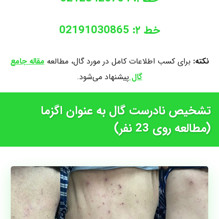
خط ۲: 02191030865
نکته:
برای کسب اطلاعات کامل در مورد گال، مطالعه
مقاله جامع
گال
پیشنهاد می‌شود.
تشخیص نادرست گال به عنوان اگزما
(مطالعه روی 23 نفر)