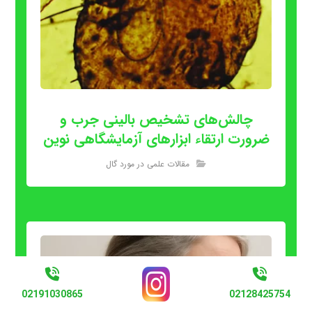
چالش‌های تشخیص بالینی جرب و
ضرورت ارتقاء ابزارهای آزمایشگاهی نوین
مقالات علمی در مورد گال
02191030865
02128425754