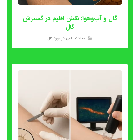
گال و آب‌وهوا: نقش اقلیم در گسترش
گال
مقالات علمی در مورد گال