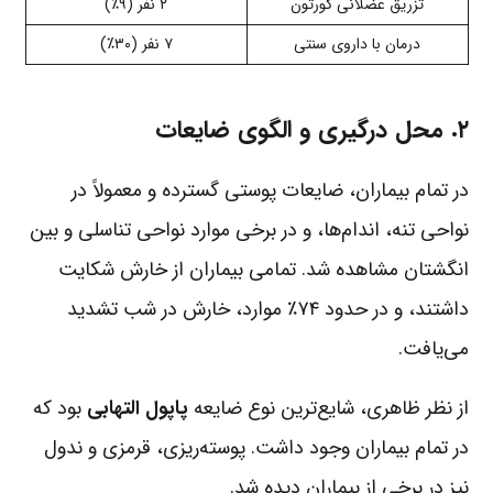
تزریق عضلانی کورتون
۲ نفر (۹٪)
درمان با داروی سنتی
۷ نفر (۳۰٪)
۲. محل درگیری و الگوی ضایعات
در تمام بیماران، ضایعات پوستی گسترده و معمولاً در
نواحی تنه، اندام‌ها، و در برخی موارد نواحی تناسلی و بین
انگشتان مشاهده شد. تمامی بیماران از خارش شکایت
داشتند، و در حدود ۷۴٪ موارد، خارش در شب تشدید
می‌یافت.
از نظر ظاهری، شایع‌ترین نوع ضایعه
پاپول التهابی
بود که
در تمام بیماران وجود داشت. پوسته‌ریزی، قرمزی و ندول
نیز در برخی از بیماران دیده شد.