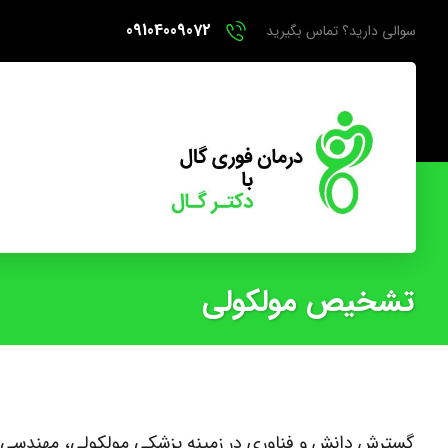
09104009072
سوالی دارید؟ تماس بگیرید
تشخیص مولکولی