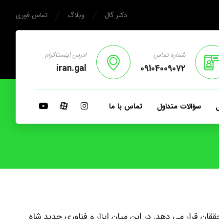
دکتر گال
وبلاگ
تماس فوری
شماره تماس
آدرس اینستاگرام
iran.gal
09104009072
ل
سؤالات متداول
تماس با ما
 روز حوزه های جدیدی را فراروی محققان قرار می دهد. در این میان ابزار و فناوری جدید شاه