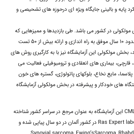
 پایه و بالینی جایگاه ویژه ای درحوزه های تشحیصی و
 معتبرترین بخش های مولکولی در کشور می باشد. طی بازدیدها و ممیزهایی که
توسط موسسات و ارگان های معتبر داخلی و خارجی روند انجام آزمایش ها مکررا مورد تایید قرار می گیرد. این بخش در طی حدود 10 سال موفق به راه اندازی و ارائه بیش از 50 تست
، بخش مولکولی این آزمایشگاه نیز با به کارگیری روش های
قارچی، بیماری های انعقادی و ترومبوفیلی فعالیت می
 نمونه های مختلف از جمله خون، سرم، پلاسما، مایع نخاع، بلوکهای پاتولوژی، گستره های خون
و … با استفاده از متدهای PCR ,RFLP ,RT-PCR ,Allele specific PCR ,Reverse dot blot و … دستگاه های خودکار و پیشرفته در بخش مولکولی آزمایشگاه
لازم به ذکر است که تست BCR-ABL Quantitative & BCR-ABL Qualitative جهت ارزیابی پاسخ به درمان بیماران مبتلا به CML این آزمایشگاه به عنوان مرجع در سراسر کشور شناخته
شده است. همچنین این آزمایشگاه برای تست های KRAS/NRAS/BRAF موفق به دریافت مدرک بین المللی از Ras Expert laboratory LMU در کشور آلمان در دو سال پیاپی شده و
ی باشد. علاوه بر این آزمایش های مربوط به بیماری هایی همچون Synovial sarcoma, Ewing’sSarcoma, Rhabdomyosarcoma