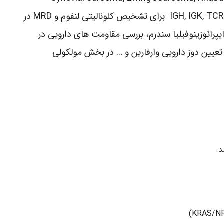
(Alveolar type), ALL, CML, AML, پانل های انعقادی و باز آرایی های ژنی (rearrangement assay) موجود در IGH, IGK, TCR-δ ,TCR-γ برای تشخیص کلونالیتی لنفوم و MRD در
هایپرائوزینوفیلیا سندرم، بررسی مقاومت های دارویی در
ل (MANTEL CELL) لنفوم ها، هموکروماتوز و همچنین تعیین دوز دارویی وارفارین و … در بخش مولکولی