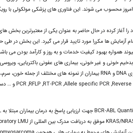
روز محسوب می شوند. این فناوری های پزشکی مولکولی با رویکرد
ایشگاه پیوند که از سال 1384 فعالیت خود را آغاز کرده در حال حاضر به عنوان یکی از
ند همواره بهبود کیفیت خدمات و به روز و کارآمد بودن می باشد
خیم خونی و غیر خونی، بیماری های عفونی باکتریایی، ویروسی، 
نماید. در حال حاضر بیش از 150 تست مولکولی مختلف بر روی DNA و RNA بیماران از
محیطی و مغز استخوان 
جزء مراکز تایید شده انجام این تست ها م