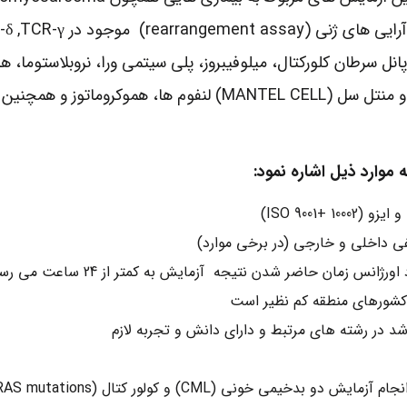
، پانل سرطان کلورکتال، میلوفیبروز، پلی سیتمی ورا، نروبلاستوما، 
بیماران مبتلا به CML و سرطان کلورکتال، فولیکولار لنفوم ها و منتل س
وارد ذیل اشاره نمود:
ISO 9001)
فی داخلی و خارجی (در برخی موارد)
 زمان حاضر شدن نتیجه آزمایش به کمتر از 24 ساعت می رسد.
کشورهای منطقه کم نظیر است
د در رشته های مرتبط و دارای دانش و تجربه لازم
ونی (CML) و کولور کتال (KRAS/NRAS mutations)